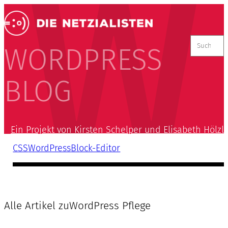
Suchen
nach:
WORDPRESS
BLOG
Ein Projekt von Kirsten Schelper und Elisabeth Hölzl
CSS
WordPress
Block-Editor
Alle Artikel zu
WordPress Pflege