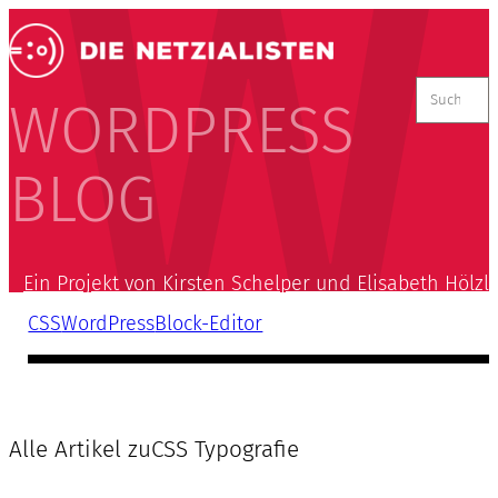
Suchen
nach:
WORDPRESS
BLOG
Ein Projekt von Kirsten Schelper und Elisabeth Hölzl
CSS
WordPress
Block-Editor
Alle Artikel zu
CSS Typografie