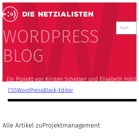
Suchen
nach:
WORDPRESS
BLOG
Ein Projekt von Kirsten Schelper und Elisabeth Hölzl
CSS
WordPress
Block-Editor
Alle Artikel zu
Projektmanagement