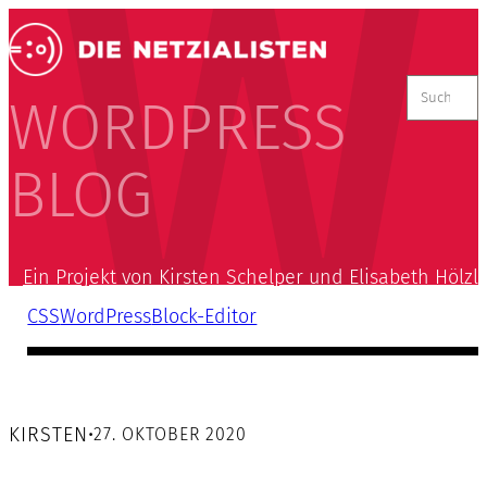
Suchen
nach:
WORDPRESS
BLOG
Ein Projekt von Kirsten Schelper und Elisabeth Hölzl
CSS
WordPress
Block-Editor
KIRSTEN
•
27. OKTOBER 2020