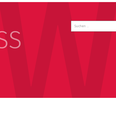
Suchen
nach:
SS