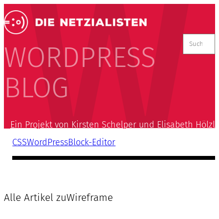
Suchen
nach:
WORDPRESS
BLOG
Ein Projekt von Kirsten Schelper und Elisabeth Hölzl
CSS
WordPress
Block-Editor
Alle Artikel zu
Wireframe