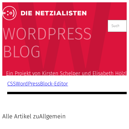
Suchen
nach:
WORDPRESS
BLOG
Ein Projekt von Kirsten Schelper und Elisabeth Hölzl
CSS
WordPress
Block-Editor
Alle Artikel zu
Allgemein