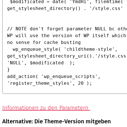
 $modificated = date( 'YmdHi', filemtime( 
get_stylesheet_directory() . '/style.css' )
// NOTE don't forget parameter NULL bc othe
WP will use the version of WP itself which 
no sense for cache busting

  wp_enqueue_style( 'childtheme-style', 
get_stylesheet_directory_uri().'/style.css',
'NULL', $modificated  );

}

add_action( 'wp_enqueue_scripts', 
'register_theme_styles', 20 );
Informationen zu den Parametern
Alternative: Die Theme-Version mitgeben