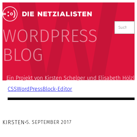
Suchen
nach:
WORDPRESS
BLOG
Ein Projekt von Kirsten Schelper und Elisabeth Hölzl
CSS
WordPress
Block-Editor
KIRSTEN
•
5. SEPTEMBER 2017