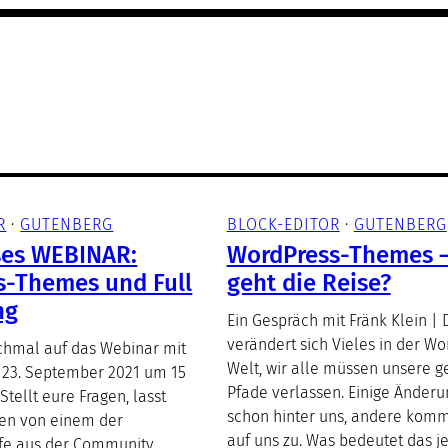
R
 · 
GUTENBERG
BLOCK-EDITOR
 · 
GUTENBERG
ses WEBINAR:
WordPress-Themes 
s-Themes und Full
geht die Reise?
ng
Ein Gespräch mit Fränk Klein | 
verändert sich Vieles in der Wo
chmal auf das Webinar mit
Welt, wir alle müssen unsere 
 23. September 2021 um 15
Pfade verlassen. Einige Änderu
Stellt eure Fragen, lasst
schon hinter uns, andere kom
ren von einem der
auf uns zu. Was bedeutet das je
fe aus der Community.