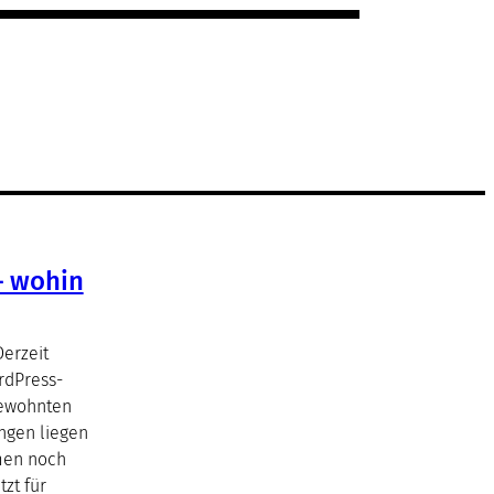
– wohin
Derzeit
rdPress-
gewohnten
ngen liegen
men noch
tzt für