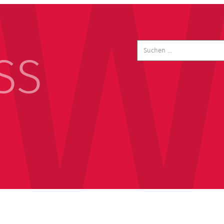
Suchen
nach:
SS