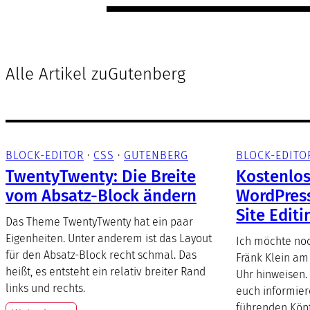
Alle Artikel zu
Gutenberg
BLOCK-EDITOR
 · 
CSS
 · 
GUTENBERG
BLOCK-EDITO
TwentyTwenty: Die Breite
Kostenlo
vom Absatz-Block ändern
WordPres
Site Editi
Das Theme TwentyTwenty hat ein paar
Eigenheiten. Unter anderem ist das Layout
Ich möchte no
für den Absatz-Block recht schmal. Das
Fränk Klein am
heißt, es entsteht ein relativ breiter Rand
Uhr hinweisen. 
links und rechts.
euch informie
führenden Köp