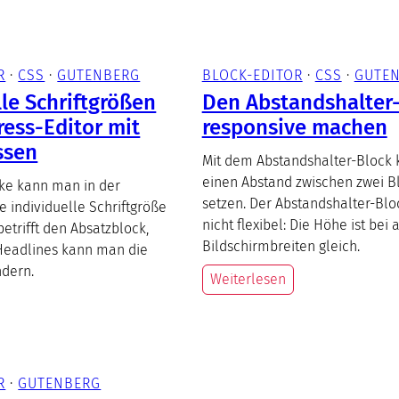
R
 · 
CSS
 · 
GUTENBERG
BLOCK-EDITOR
 · 
CSS
 · 
GUTE
lle Schriftgrößen
Den Abstandshalter
ess-Editor mit
responsive machen
ssen
Mit dem Abstandshalter-Block
einen Abstand zwischen zwei B
cke kann man in der
setzen. Der Abstandshalter-Bloc
e individuelle Schriftgröße
nicht flexibel: Die Höhe ist bei 
betrifft den Absatzblock,
Bildschirmbreiten gleich.
Headlines kann man die
ndern.
Weiterlesen
R
 · 
GUTENBERG