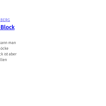
NBERG
-Block
 kann man
löcke
k ist aber
allen