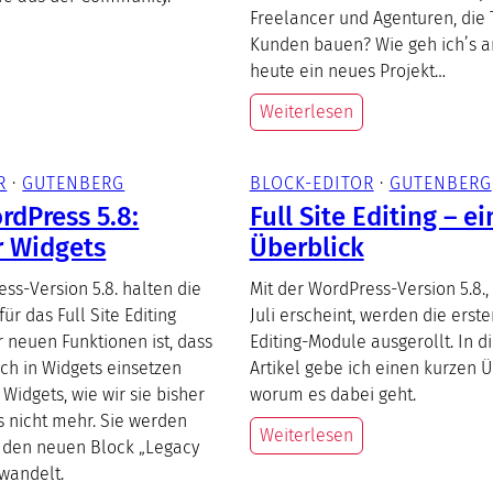
Freelancer und Agenturen, die
Kunden bauen? Wie geh ich’s a
heute ein neues Projekt…
Weiterlesen
R
 · 
GUTENBERG
BLOCK-EDITOR
 · 
GUTENBERG
rdPress 5.8:
Full Site Editing – ei
r Widgets
Überblick
ss-Version 5.8. halten die
Mit der WordPress-Version 5.8.,
ür das Full Site Editing
Juli erscheint, werden die erste
r neuen Funktionen ist, dass
Editing-Module ausgerollt. In 
h in Widgets einsetzen
Artikel gebe ich einen kurzen Ü
 Widgets, wie wir sie bisher
worum es dabei geht.
s nicht mehr. Sie werden
Weiterlesen
 den neuen Block „Legacy
wandelt.