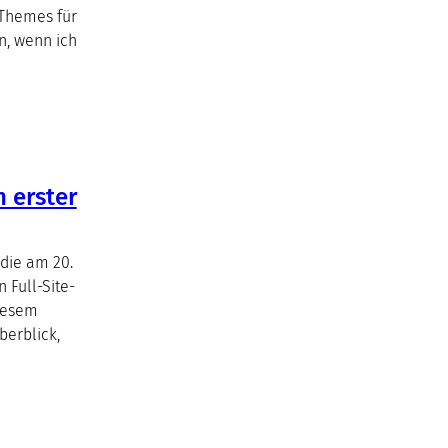
 Themes für
n, wenn ich
n erster
 die am 20.
n Full-Site-
diesem
berblick,