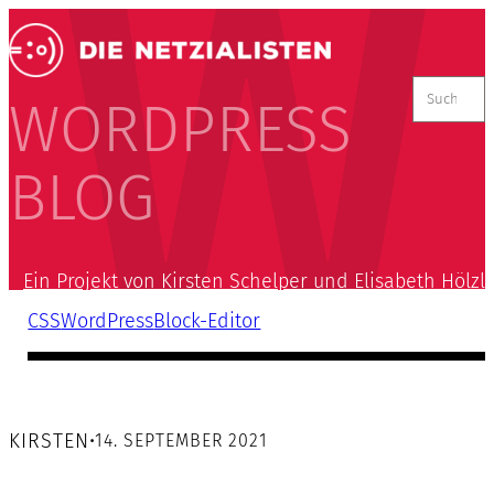
Suchen
nach:
WORDPRESS
BLOG
Ein Projekt von Kirsten Schelper und Elisabeth Hölzl
CSS
WordPress
Block-Editor
KIRSTEN
•
14. SEPTEMBER 2021