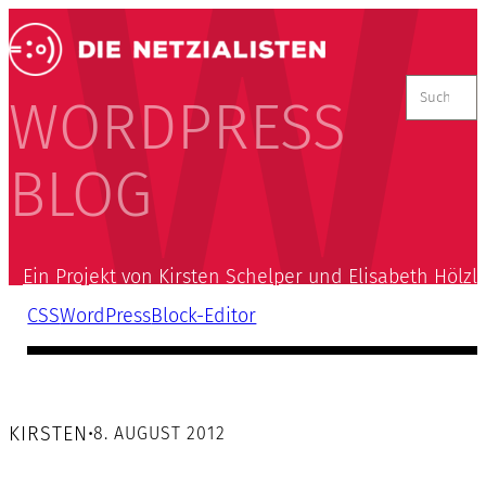
Suchen
nach:
WORDPRESS
BLOG
Ein Projekt von Kirsten Schelper und Elisabeth Hölzl
CSS
WordPress
Block-Editor
KIRSTEN
•
8. AUGUST 2012