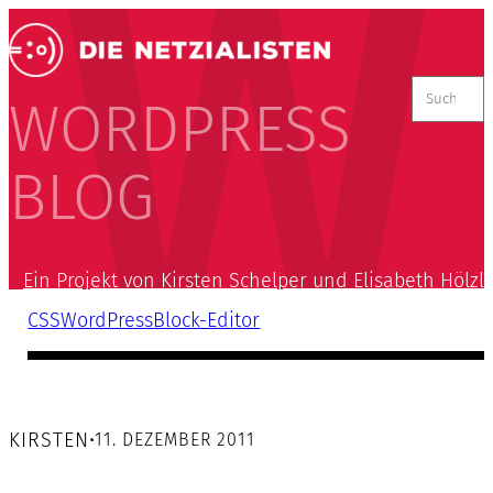
Suchen
nach:
WORDPRESS
BLOG
Ein Projekt von Kirsten Schelper und Elisabeth Hölzl
CSS
WordPress
Block-Editor
KIRSTEN
•
11. DEZEMBER 2011