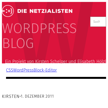
Suchen
nach:
WORDPRESS
BLOG
Ein Projekt von Kirsten Schelper und Elisabeth Hölzl
CSS
WordPress
Block-Editor
KIRSTEN
•
1. DEZEMBER 2011