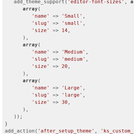
   add_theme_support(
'editor-font-sizes'
, 
a
array
(

'name'
 => 
'Small'
,

'slug'
 => 
'small'
,

'size'
 => 
14
,

      ),

array
(

'name'
 => 
'Medium'
,

'slug'
 => 
'medium'
,

'size'
 => 
20
,

      ),

array
(

'name'
 => 
'Large'
,

'slug'
 => 
'large'
,

'size'
 => 
30
,

      ),

   ));

}

add_action(
'after_setup_theme'
, 
'ks_custom_