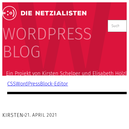
Suchen
nach:
WORDPRESS
BLOG
Ein Projekt von Kirsten Schelper und Elisabeth Hölzl
CSS
WordPress
Block-Editor
KIRSTEN
•
21. APRIL 2021