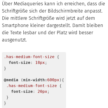
Über Mediaqueries kann ich erreichen, dass die
CSS
(
css
)
Schriftgröße sich der Bildschirmbreite anpasst.
Die mittlere Schriftgröße wird jetzt auf dem
Smartphone kleiner dargestellt. Damit bleiben
die Texte lesbar und der Platz wird besser
ausgenutzt.
.has-medium-font-size
 {

font-size
: 
18px
;

}

@media
 (
min-width:
600px
){

.has-medium-font-size
 {

font-size
: 
20px
;

 }

}