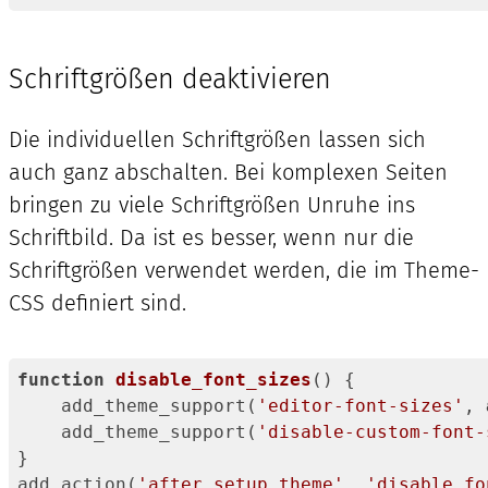
Code-
Sprache:
PHP
Schriftgrößen deaktivieren
(
php
)
Die individuellen Schriftgrößen lassen sich
auch ganz abschalten. Bei komplexen Seiten
bringen zu viele Schriftgrößen Unruhe ins
Schriftbild. Da ist es besser, wenn nur die
Schriftgrößen verwendet werden, die im Theme-
CSS definiert sind.
function
disable_font_sizes
()
{

    add_theme_support(
'editor-font-sizes'
, 
    add_theme_support(
'disable-custom-font-
}

add_action(
'after_setup_theme'
, 
'disable_fo