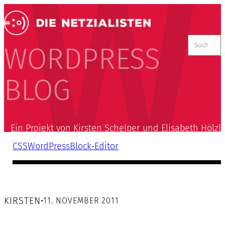
Suchen
nach:
WORDPRESS
BLOG
Ein Projekt von Kirsten Schelper und Elisabeth Hölzl
CSS
WordPress
Block-Editor
KIRSTEN
•
11. NOVEMBER 2011