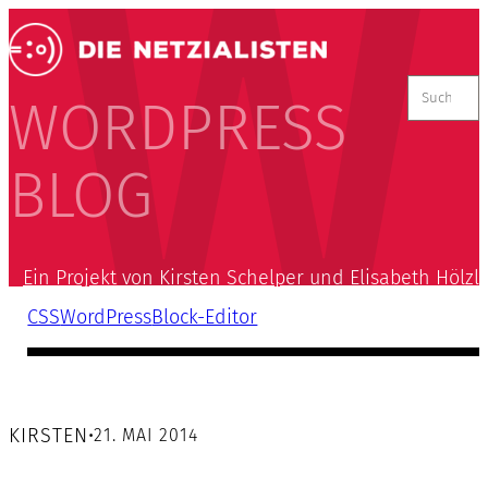
Suchen
nach:
WORDPRESS
BLOG
Ein Projekt von Kirsten Schelper und Elisabeth Hölzl
CSS
WordPress
Block-Editor
KIRSTEN
•
21. MAI 2014