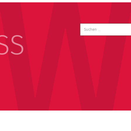
Suchen
nach:
SS