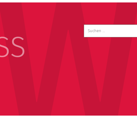
Suchen
nach:
SS