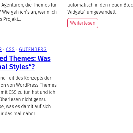
 Agenturen, die Themes für
automatisch in den neuen Bloc
Wie geh ich’s an, wenn ich
Widgets“ umgewandelt.
s Projekt…
Weiterlesen
R
 · 
CSS
 · 
GUTENBERG
sed Themes: Was
al Styles“?
ind Teil des Konzepts der
ion von WordPress-Themes.
 mit CSS zu tun hat und ich
überlesen nicht genau
e, was es damit auf sich
mir das mal näher