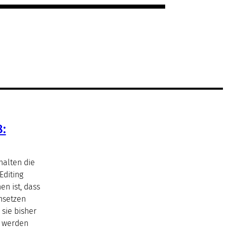
8:
halten die
Editing
en ist, dass
nsetzen
 sie bisher
e werden