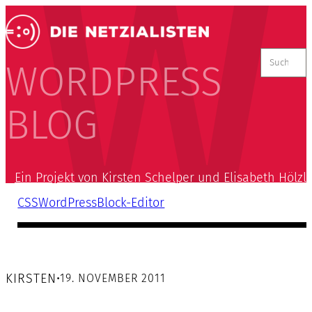
Suchen
nach:
WORDPRESS
BLOG
Ein Projekt von Kirsten Schelper und Elisabeth Hölzl
CSS
WordPress
Block-Editor
KIRSTEN
•
19. NOVEMBER 2011