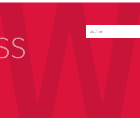
Suchen
nach:
SS