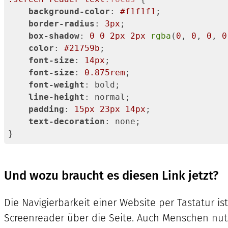
background-color
: 
#f1f1f1
;

border-radius
: 
3px
;

box-shadow
: 
0
0
2px
2px
rgba
(
0
, 
0
, 
0
, 
0
color
: 
#21759b
;

font-size
: 
14px
;

font-size
: 
0.875rem
;

font-weight
: bold;

line-height
: normal;

padding
: 
15px
23px
14px
;

text-decoration
: none;

}
Code-
Sprache:
CSS
Und wozu braucht es diesen Link jetzt?
(
css
)
Die Navigierbarkeit einer Website per Tastatur ist
Screenreader über die Seite. Auch Menschen nutz