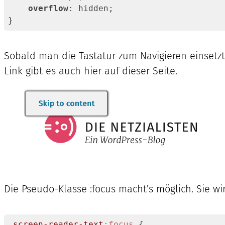
overflow
: hidden;

}
Code-
Sprache:
Sobald man die Tastatur zum Navigieren einsetzt 
CSS
(
css
)
Link gibt es auch hier auf dieser Seite.
Die Pseudo-Klasse :focus macht’s möglich. Sie wir
.screen-reader-text
:focus
 {
