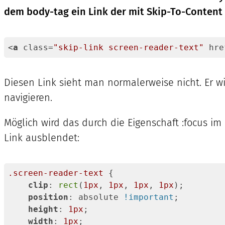
dem body-tag ein Link der mit Skip-To-Content 
<
a
class
=
"skip-link screen-reader-text"
hre
Code-
Sprache:
Diesen Link sieht man normalerweise nicht. Er wi
HTML, 
XML
navigieren.
(
xml
)
Möglich wird das durch die Eigenschaft :focus im
Link ausblendet:
.screen-reader-text
 {

clip
: 
rect
(
1px
, 
1px
, 
1px
, 
1px
);

position
: absolute 
!important
;

height
: 
1px
;

width
: 
1px
;
