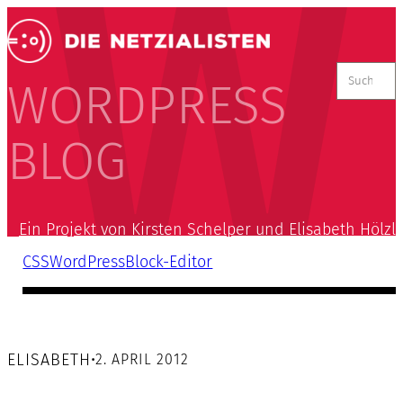
Suchen
nach:
WORDPRESS
BLOG
Ein Projekt von Kirsten Schelper und Elisabeth Hölzl
CSS
WordPress
Block-Editor
ELISABETH
•
2. APRIL 2012