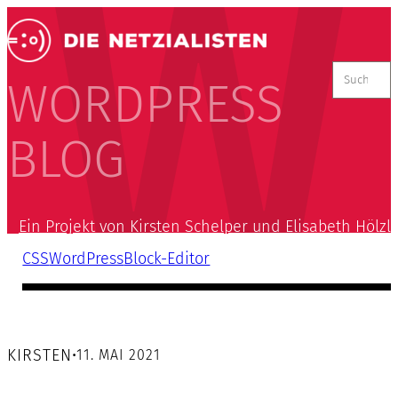
Suchen
nach:
WORDPRESS
BLOG
Ein Projekt von Kirsten Schelper und Elisabeth Hölzl
CSS
WordPress
Block-Editor
KIRSTEN
•
11. MAI 2021