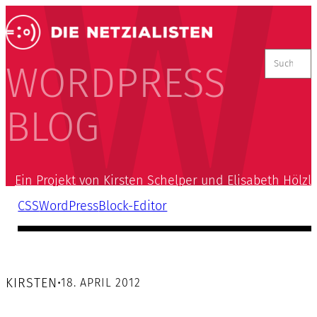
Suchen
nach:
WORDPRESS
BLOG
Ein Projekt von Kirsten Schelper und Elisabeth Hölzl
CSS
WordPress
Block-Editor
KIRSTEN
•
18. APRIL 2012