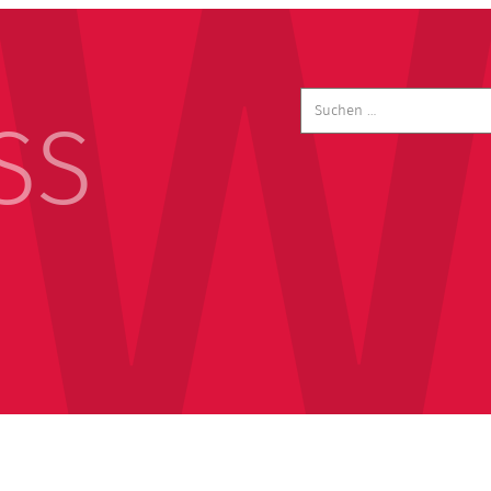
Suchen
nach:
SS