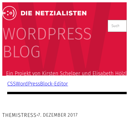
Suchen
nach:
WORDPRESS
BLOG
Ein Projekt von Kirsten Schelper und Elisabeth Hölzl
CSS
WordPress
Block-Editor
THEMISTRESS
•
7. DEZEMBER 2017