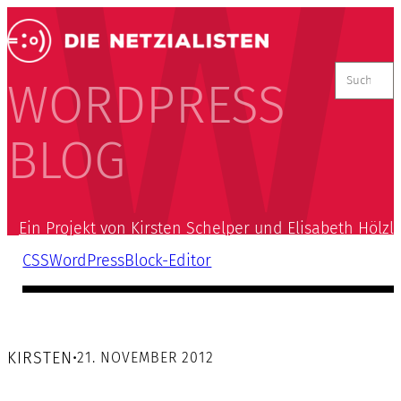
Suchen
nach:
WORDPRESS
BLOG
Ein Projekt von Kirsten Schelper und Elisabeth Hölzl
CSS
WordPress
Block-Editor
KIRSTEN
•
21. NOVEMBER 2012