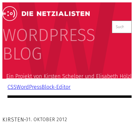
Suchen
nach:
WORDPRESS
BLOG
Ein Projekt von Kirsten Schelper und Elisabeth Hölzl
CSS
WordPress
Block-Editor
KIRSTEN
•
31. OKTOBER 2012