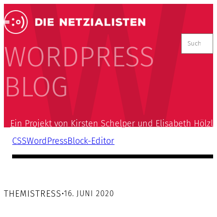
Suchen
nach:
WORDPRESS
BLOG
Ein Projekt von Kirsten Schelper und Elisabeth Hölzl
CSS
WordPress
Block-Editor
THEMISTRESS
•
16. JUNI 2020