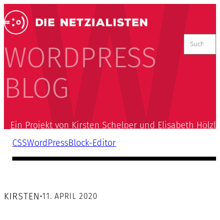
Suchen
nach:
WORDPRESS
BLOG
Ein Projekt von Kirsten Schelper und Elisabeth Hölzl
CSS
WordPress
Block-Editor
KIRSTEN
•
11. APRIL 2020