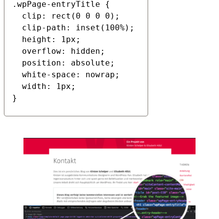
.wpPage-entryTitle { 

  clip: rect(0 0 0 0); 

  clip-path: inset(100%); 

  height: 1px; 

  overflow: hidden; 

  position: absolute; 

  white-space: nowrap; 

  width: 1px; 

}