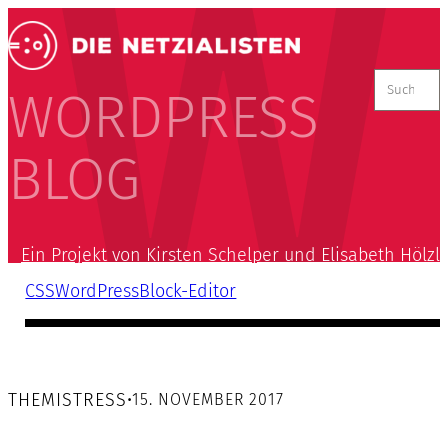
Suchen
nach:
WORDPRESS
BLOG
Ein Projekt von Kirsten Schelper und Elisabeth Hölzl
CSS
WordPress
Block-Editor
THEMISTRESS
•
15. NOVEMBER 2017