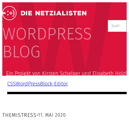
Suchen
nach:
WORDPRESS
BLOG
Ein Projekt von Kirsten Schelper und Elisabeth Hölzl
CSS
WordPress
Block-Editor
THEMISTRESS
•
11. MAI 2020