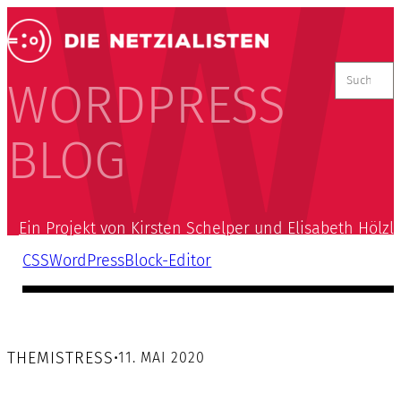
Suchen
nach:
WORDPRESS
BLOG
Ein Projekt von Kirsten Schelper und Elisabeth Hölzl
CSS
WordPress
Block-Editor
THEMISTRESS
•
11. MAI 2020