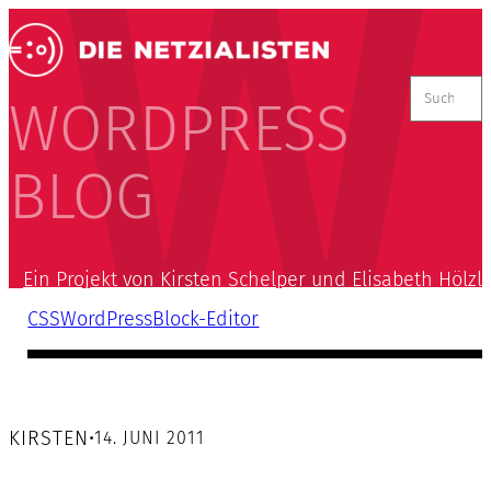
Suchen
nach:
WORDPRESS
BLOG
Ein Projekt von Kirsten Schelper und Elisabeth Hölzl
CSS
WordPress
Block-Editor
KIRSTEN
•
14. JUNI 2011