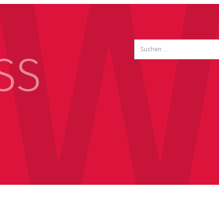
Suchen
nach:
SS