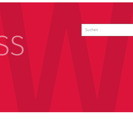
Suchen
nach:
SS