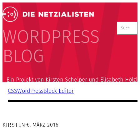
Suchen
nach:
WORDPRESS
BLOG
Ein Projekt von Kirsten Schelper und Elisabeth Hölzl
CSS
WordPress
Block-Editor
KIRSTEN
•
6. MÄRZ 2016