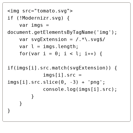
<img src="tomato.svg">

if (!Modernizr.svg) {

    var imgs = 
document.getElementsByTagName('img');

    var svgExtension = /.*\.svg$/

    var l = imgs.length;

    for(var i = 0; i < l; i++) {

if(imgs[i].src.match(svgExtension)) {

            imgs[i].src = 
imgs[i].src.slice(0, -3) + 'png';

            console.log(imgs[i].src);

        }

    }

}