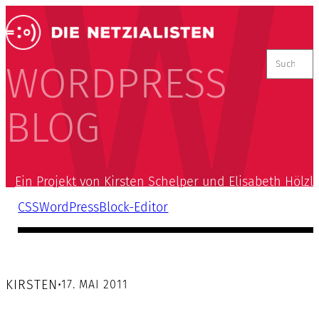
Suchen
nach:
WORDPRESS
BLOG
Ein Projekt von Kirsten Schelper und Elisabeth Hölzl
CSS
WordPress
Block-Editor
KIRSTEN
•
17. MAI 2011