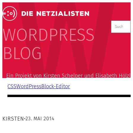
Suchen
nach:
WORDPRESS
BLOG
Ein Projekt von Kirsten Schelper und Elisabeth Hölzl
CSS
WordPress
Block-Editor
KIRSTEN
•
23. MAI 2014