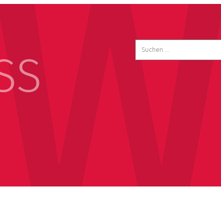
Suchen
nach:
SS