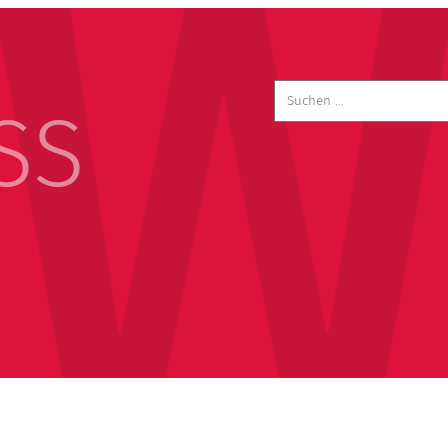
Suchen
nach:
SS