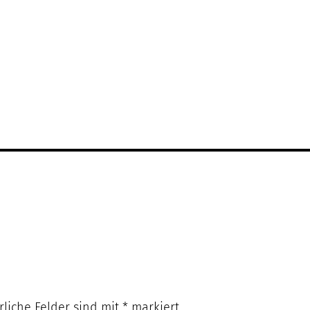
rliche Felder sind mit
*
markiert