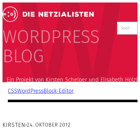
Suchen
nach:
WORDPRESS
BLOG
Ein Projekt von Kirsten Schelper und Elisabeth Hölzl
CSS
WordPress
Block-Editor
KIRSTEN
•
24. OKTOBER 2012