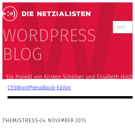
Suchen
nach:
WORDPRESS
BLOG
Ein Projekt von Kirsten Schelper und Elisabeth Hölzl
CSS
WordPress
Block-Editor
THEMISTRESS
•
24. NOVEMBER 2015