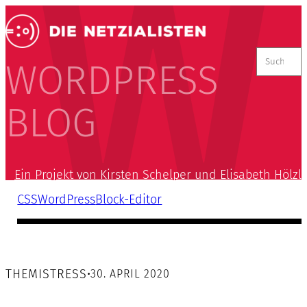
Suchen
nach:
WORDPRESS
BLOG
Ein Projekt von Kirsten Schelper und Elisabeth Hölzl
CSS
WordPress
Block-Editor
THEMISTRESS
•
30. APRIL 2020