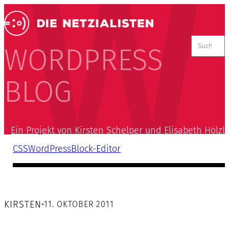
Suchen
nach:
WORDPRESS
BLOG
Ein Projekt von Kirsten Schelper und Elisabeth Hölzl
CSS
WordPress
Block-Editor
KIRSTEN
•
11. OKTOBER 2011