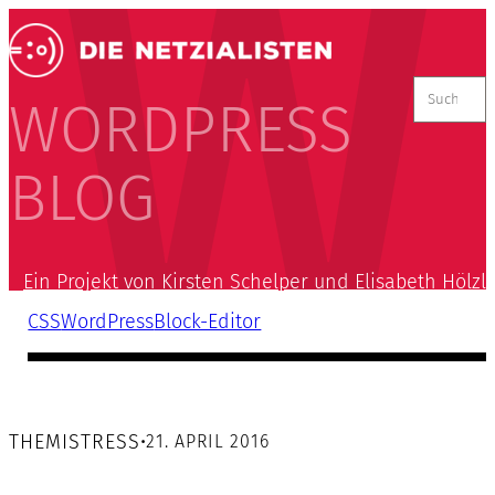
Suchen
nach:
WORDPRESS
BLOG
Ein Projekt von Kirsten Schelper und Elisabeth Hölzl
CSS
WordPress
Block-Editor
THEMISTRESS
•
21. APRIL 2016