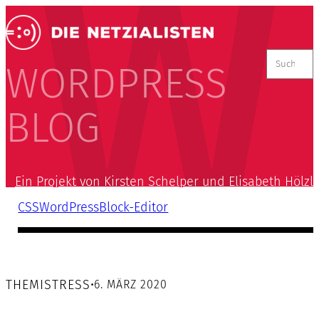
Suchen
nach:
WORDPRESS
BLOG
Ein Projekt von Kirsten Schelper und Elisabeth Hölzl
CSS
WordPress
Block-Editor
THEMISTRESS
•
6. MÄRZ 2020