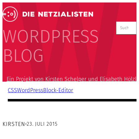
Suchen
nach:
WORDPRESS
BLOG
Ein Projekt von Kirsten Schelper und Elisabeth Hölzl
CSS
WordPress
Block-Editor
KIRSTEN
•
23. JULI 2015