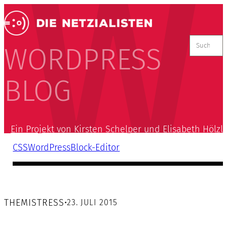
Suchen
nach:
WORDPRESS
BLOG
Ein Projekt von Kirsten Schelper und Elisabeth Hölzl
CSS
WordPress
Block-Editor
THEMISTRESS
•
23. JULI 2015