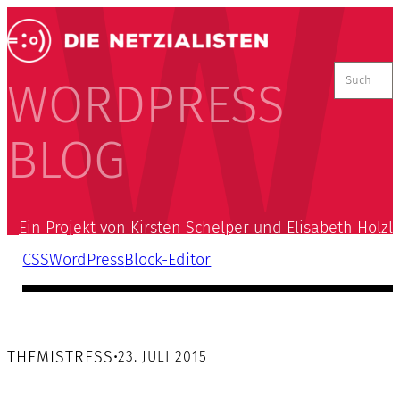
Suchen
nach:
WORDPRESS
BLOG
Ein Projekt von Kirsten Schelper und Elisabeth Hölzl
CSS
WordPress
Block-Editor
THEMISTRESS
•
23. JULI 2015